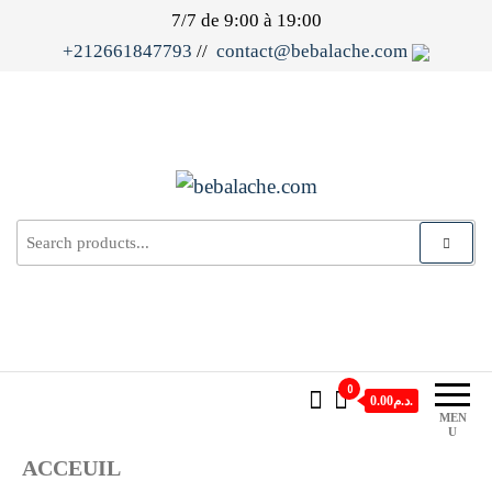
7/7 de 9:00 à 19:00
+212661847793
//
contact@bebalache.com
bebalache.com
E-commerce
0
0.00د.م.
MEN
U
ACCEUIL