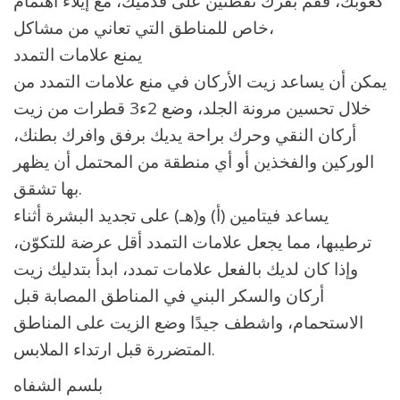
كعوبك، فقم بفرك نقطتين على قدميك، مع إيلاء اهتمام
خاص للمناطق التي تعاني من مشاكل،
يمنع علامات التمدد
يمكن أن يساعد زيت الأركان في منع علامات التمدد من
خلال تحسين مرونة الجلد، وضع 2ء3 قطرات من زيت
أركان النقي وحرك براحة يديك برفق وافرك بطنك،
الوركين والفخذين أو أي منطقة من المحتمل أن يظهر
بها تشقق.
يساعد فيتامين (أ) و(هـ) على تجديد البشرة أثناء
ترطيبها، مما يجعل علامات التمدد أقل عرضة للتكوّن،
وإذا كان لديك بالفعل علامات تمدد، ابدأ بتدليك زيت
أركان والسكر البني في المناطق المصابة قبل
الاستحمام، واشطف جيدًا وضع الزيت على المناطق
المتضررة قبل ارتداء الملابس.
بلسم الشفاه