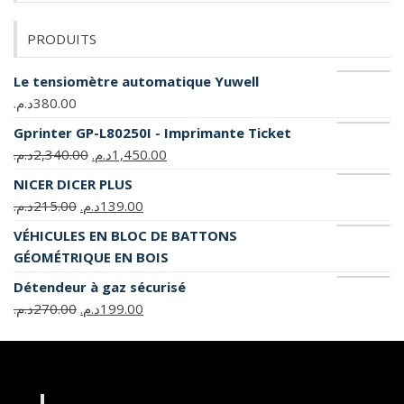
PRODUITS
Le tensiomètre automatique Yuwell
380.00
د.م.
Gprinter GP-L80250I - Imprimante Ticket
1,450.00
د.م.
2,340.00
د.م.
NICER DICER PLUS
139.00
د.م.
215.00
د.م.
VÉHICULES EN BLOC DE BATTONS
GÉOMÉTRIQUE EN BOIS
Détendeur à gaz sécurisé
199.00
د.م.
270.00
د.م.