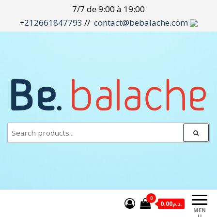
Aller
7/7 de 9:00 à 19:00
au
+212661847793
//
contact@bebalache.com
contenu
bebalache.com
E-commerce
0
0.00د.م.
MEN
U