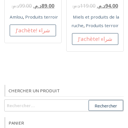
94.00
د.م.
119.00
د.م.
89.00
د.م.
99.00
د.م.
,
Amlou
Produits terroir
Miels et produits de la
,
ruche
Produits terroir
J'achète! شراء
J'achète! شراء
CHERCHER UN PRODUIT
Rechercher :
PANIER