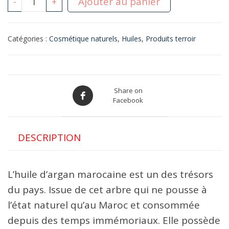
Ajouter au panier
-
+
de
huile
Catégories :
Cosmétique naturels
,
Huiles
,
Produits terroir
d
argan
cosmétique
250
Share on
Facebook
Ml
زيت
الأركان
DESCRIPTION
للتجميل
L’huile d’argan marocaine est un des trésors
du pays. Issue de cet arbre qui ne pousse à
l’état naturel qu’au Maroc et consommée
depuis des temps immémoriaux. Elle possède