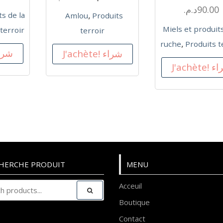
د.م.
90.00
,
ts de la
Amlou
Produits
Miels et produits
terroir
terroir
,
ruche
Produits t
hète! شراء
J'achète! شراء
J'achète
HERCHE PRODUIT
MENU
Acceuil
Boutique
Contact