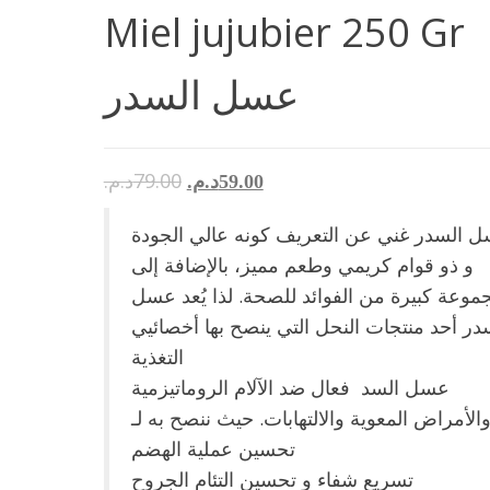
Miel jujubier 250 Gr
عسل السدر
د.م.
79.00
د.م.
59.00
 السدر غني عن التعريف كونه عالي الجودة
و ذو قوام كريمي وطعم مميز، بالإضافة إلى
موعة كبيرة من الفوائد للصحة. لذا يُعد عسل
در أحد منتجات النحل التي ينصح بها أخصائيي
التغذية
عسل السد فعال ضد الآلام الروماتيزمية
تحسين عملية الهضم
تسريع شفاء و تحسين التئام الجروح