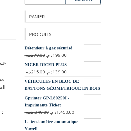
PANIER
PRODUITS
Détendeur à gaz sécurisé
د.م.
270.00
د.م.
199.00
عسل
NICER DICER PLUS
د.م.
215.00
د.م.
139.00
مج
VÉHICULES EN BLOC DE
الس
BATTONS GÉOMÉTRIQUE EN BOIS
Gprinter GP-L80250I -
Imprimante Ticket
والأمراض المعوية والالتهابات. حيث ننصح به لـ :
د.م.
2,340.00
د.م.
1,450.00
Le tensiomètre automatique
Yuwell