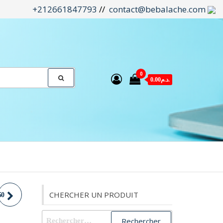
+212661847793
//
contact@bebalache.com
0
0.00د.م.
CHERCHER UN PRODUIT
50
Rechercher :