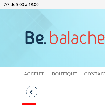
Aller
7/7 de 9:00 à 19:00
au
contenu
bebalache.com
E-
commerce
ACCEUIL
BOUTIQUE
CONTAC
MIEL D'EUPHORBE
RÉSINIFÈRE 250 GR