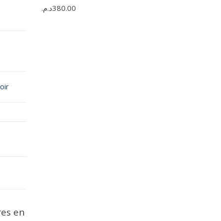
د.م.
380.00
oir
res en