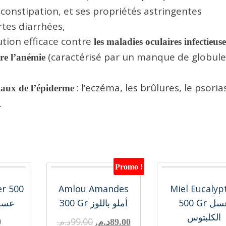
, constipation, et ses propriétés astringentes
rtes diarrhées,
ution efficace contre
les maladies oculaires infectieuse
(caractérisé par un manque de globule
re l’anémie
: l’eczéma, les brûlures, le psorias
maux de l’épiderme
.
Promo !
er 500
Amlou Amandes
Miel Eucalyp
500 Gr عسل
300 Gr أملو باللوز
عسل ا
الكلبتوس
0
د.م.
99.00
د.م.
89.00