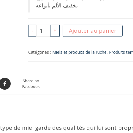
تخفيف الألم بأنواعه
quantité
Ajouter au panier
-
+
de
Miel
Catégories :
Miels et produits de la ruche
,
Produits terr
jujubier
250
Gr
Share on
عسل
Facebook
السدر
type de miel garde des qualités qui lui sont prop