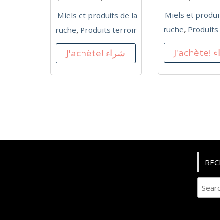
Miels et produi
Miels et produits de la
,
,
ruche
Produits 
ruche
Produits terroir
J'ac
J'achète! شراء
REC