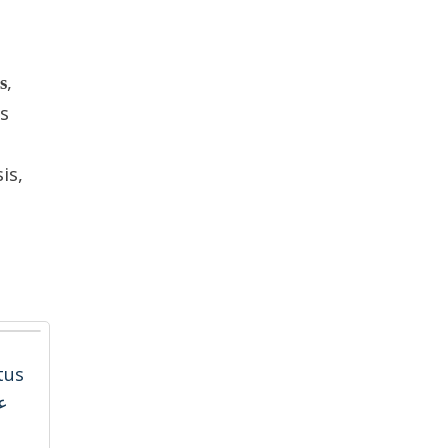
,
s
s
is,
tus