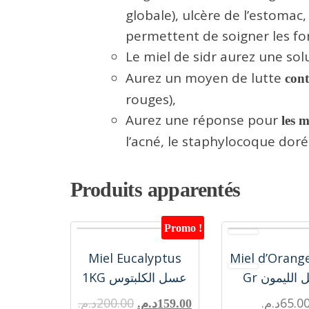
globale), ulcère de l’estomac
permettent de soigner les fo
Le miel de sidr aurez une sol
Aurez un moyen de lutte
cont
rouges),
Aurez une réponse pour
les 
l’acné, le staphylocoque doré
Produits apparentés
Promo !
Miel Eucalyptus
Miel d’Orang
Gr لليمون
1KG عسل الكلبتوس
د.م.
200.00
د.م.
65.0
د.م.
159.00